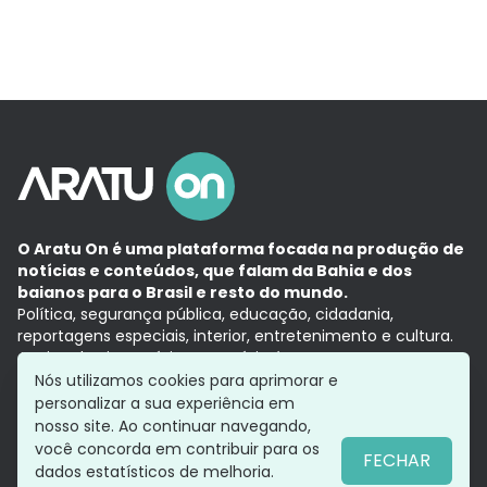
O Aratu On é uma plataforma focada na produção de
notícias e conteúdos, que falam da Bahia e dos
baianos para o Brasil e resto do mundo.
Política, segurança pública, educação, cidadania,
reportagens especiais, interior, entretenimento e cultura.
Aqui, tudo vira notícia e a notícia é no tempo presente,
com a credibilidade do
Grupo Aratu.
Nós utilizamos cookies para aprimorar e
Grupo Aratu
Política de privacidade
Anuncie conosco
personalizar a sua experiência em
nosso site. Ao continuar navegando,
você concorda em contribuir para os
FECHAR
dados estatísticos de melhoria.
Siga-nos