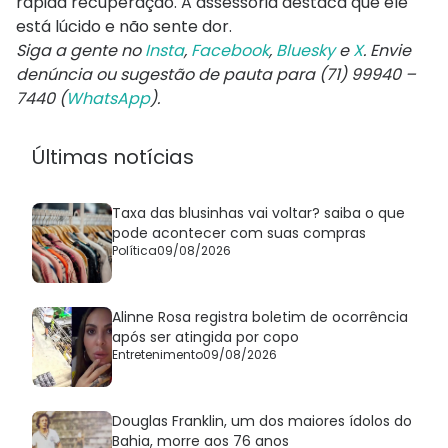
rápida recuperação. A assessoria destaca que ele
está lúcido e não sente dor.
Siga a gente no
Insta
,
Facebook
,
Bluesky
e
X
. Envie
denúncia ou sugestão de pauta para (71) 99940 –
7440 (
WhatsApp
).
Últimas notícias
Taxa das blusinhas vai voltar? saiba o que
pode acontecer com suas compras
Política
09/08/2026
Alinne Rosa registra boletim de ocorrência
após ser atingida por copo
Entretenimento
09/08/2026
Douglas Franklin, um dos maiores ídolos do
Bahia, morre aos 76 anos