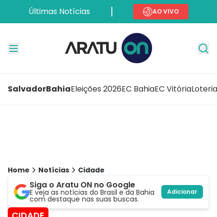
Últimas Notícias
AO VIVO
Salvador
Bahia
Eleições 2026
EC Bahia
EC Vitória
Loteri
Home
Notícias
Cidade
Siga o Aratu ON no Google
E veja as notícias do Brasil e da Bahia
Adicionar
com destaque nas suas buscas.
CIDADE