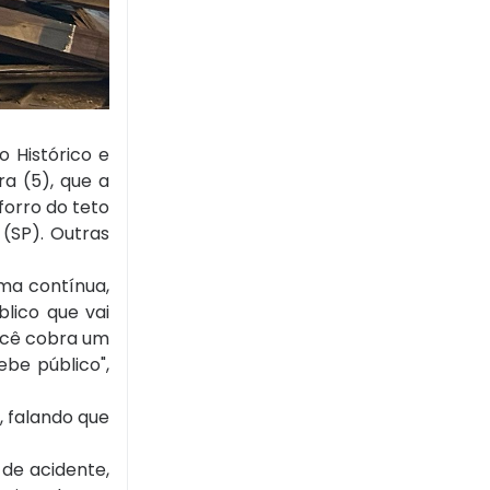
 Histórico e
ra (5), que a
forro do teto
 (SP). Outras
rma contínua,
lico que vai
você cobra um
ebe público",
, falando que
 de acidente,