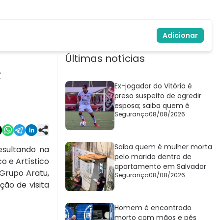
Adicionar
Últimas notícias
;
Ex-jogador do Vitória é
preso suspeito de agredir
esposa; saiba quem é
Segurança
08/08/2026
Saiba quem é mulher morta
resultando na
pelo marido dentro de
co e Artístico
apartamento em Salvador
 Grupo Aratu,
Segurança
08/08/2026
ção de visita
Homem é encontrado
morto com mãos e pés