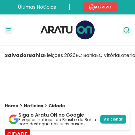
Últimas Notícias
AO VIVO
Salvador
Bahia
Eleições 2026
EC Bahia
EC Vitória
Loteri
Home
Notícias
Cidade
Siga o Aratu ON no Google
E veja as notícias do Brasil e da Bahia
Adicionar
com destaque nas suas buscas.
CIDADE