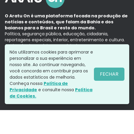
O Aratu On é uma plataforma focada na produção de
notícias e conteúdos, que falam da Bahia e dos
baianos para o Brasil e resto do mundo.
Política, segurança pública, educação, cidadania,
reportagens especiais, interior, entretenimento e cultura.
Aqui, tudo vira notícia e a notícia é no tempo presente,
com a credibilidade do
Grupo Aratu.
Nós utilizamos cookies para aprimorar e
Grupo Aratu
Política de privacidade
Anuncie conosco
personalizar a sua experiência em
nosso site. Ao continuar navegando,
você concorda em contribuir para os
FECHAR
dados estatísticos de melhoria.
Siga-nos
Conheça nossa
Política de
Privacidade
e consulte nossa
Política
de Cookies.