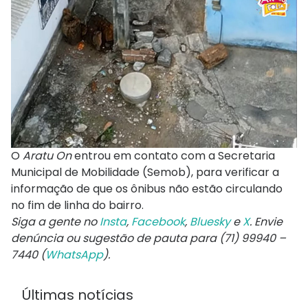
O
Aratu On
entrou em contato com a Secretaria
Municipal de Mobilidade (Semob), para verificar a
informação de que os ônibus não estão circulando
no fim de linha do bairro.
Siga a gente no
Insta
,
Facebook
,
Bluesky
e
X
. Envie
denúncia ou sugestão de pauta para (71) 99940 –
7440 (
WhatsApp
).
Últimas notícias