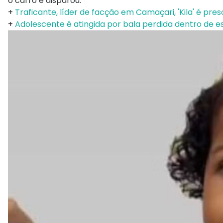
o carro e disparou.
+
Traficante, líder de facção em Camaçari, 'Kila' é pre
+
Adolescente é atingida por bala perdida dentro de es