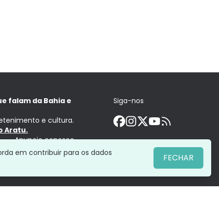
ue falam da Bahia e
Siga-nos
retenimento e cultura.
 Aratu.
Anuncie conosco
orda em contribuir para os dados
FECHAR