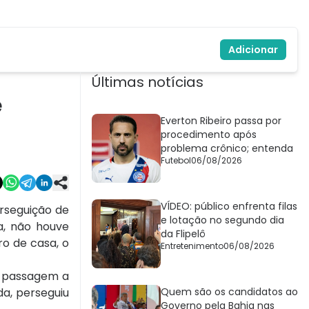
Adicionar
Últimas notícias
e
Everton Ribeiro passa por
procedimento após
problema crônico; entenda
Futebol
06/08/2026
VÍDEO: público enfrenta filas
rseguição de
e lotação no segundo dia
a, não houve
da Flipelô
ro de casa, o
Entretenimento
06/08/2026
ar passagem a
da, perseguiu
Quem são os candidatos ao
Governo pela Bahia nas