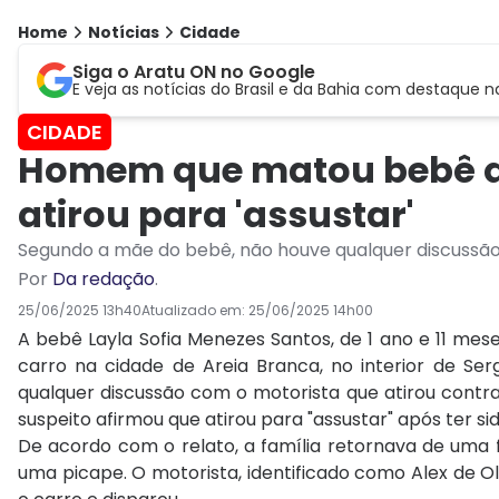
Home
Notícias
Cidade
Siga o Aratu ON no Google
E veja as notícias do Brasil e da Bahia com destaque n
CIDADE
Homem que matou bebê qu
atirou para 'assustar'
Segundo a mãe do bebê, não houve qualquer discussão 
Por
Da redação
.
25/06/2025 13h40
Atualizado em:
25/06/2025 14h00
A bebê Layla Sofia Menezes Santos, de 1 ano e 11 me
carro na cidade de Areia Branca, no interior de Ser
qualquer discussão com o motorista que atirou contra 
suspeito afirmou que atirou para "assustar" após ter si
De acordo com o relato, a família retornava de uma f
uma picape. O motorista, identificado como Alex de Ol