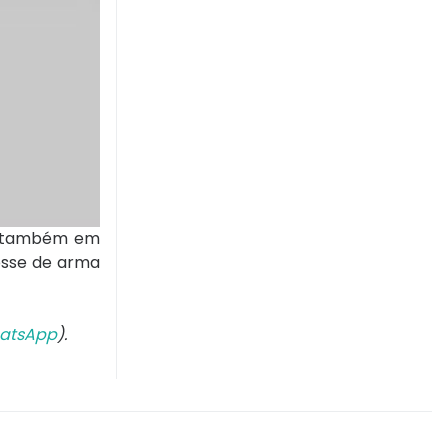
do também em
osse de arma
atsApp
).