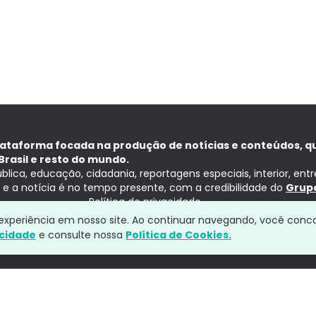
lataforma focada na produção de notícias e conteúdos, q
Brasil e resto do mundo.
ública, educação, cidadania, reportagens especiais, interior, ent
ia e a notícia é no tempo presente, com a credibilidade do
Grupo
Política de privacidade
a experiência em nosso site. Ao continuar navegando, você conc
acidade
e consulte nossa
Política de Cookies.