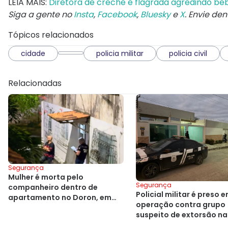
LEIA MAIS:
Diretora de creche é flagrada agredindo beb
Siga a gente no
Insta
,
Facebook
,
Bluesky
e
X
. Envie de
Tópicos relacionados
cidade
policia militar
policia civil
Relacionadas
Segurança
Mulher é morta pelo
Segurança
companheiro dentro de
Policial militar é preso 
apartamento no Doron, em
operação contra grupo
Salvador
suspeito de extorsão na