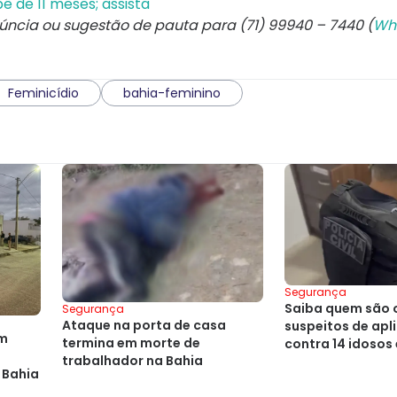
ê de 11 meses; assista
núncia ou sugestão de pauta para (71) 99940 – 7440 (
Wh
Feminicídio
bahia-feminino
Segurança
Saiba quem são 
Segurança
Ataque na porta de casa
suspeitos de apl
em
termina em morte de
contra 14 idosos
trabalhador na Bahia
 Bahia