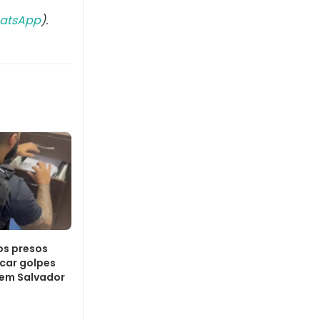
atsApp
).
os presos
icar golpes
 em Salvador