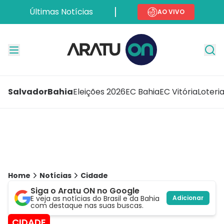
Últimas Notícias
AO VIVO
Salvador
Bahia
Eleições 2026
EC Bahia
EC Vitória
Loteri
Home
Notícias
Cidade
Siga o Aratu ON no Google
E veja as notícias do Brasil e da Bahia
Adicionar
com destaque nas suas buscas.
CIDADE