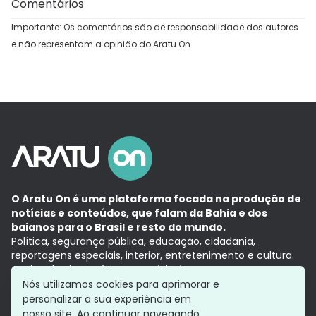
Comentários
Importante: Os comentários são de responsabilidade dos autores
e não representam a opinião do Aratu On.
O Aratu On é uma plataforma focada na produção de
notícias e conteúdos, que falam da Bahia e dos
baianos para o Brasil e resto do mundo.
Política, segurança pública, educação, cidadania,
reportagens especiais, interior, entretenimento e cultura.
Aqui, tudo vira notícia e a notícia é no tempo presente,
com a credibilidade do
Grupo Aratu.
Nós utilizamos cookies para aprimorar e
Grupo Aratu
Política de privacidade
Anuncie conosco
personalizar a sua experiência em
nosso site. Ao continuar navegando,