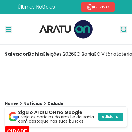
Últimas Notícias
AO VIVO
Salvador
Bahia
Eleições 2026
EC Bahia
EC Vitória
Loteri
Home
Notícias
Cidade
Siga o Aratu ON no Google
E veja as notícias do Brasil e da Bahia
Adicionar
com destaque nas suas buscas.
CIDADE