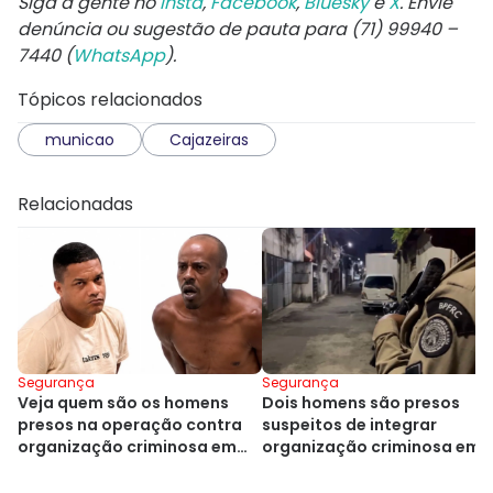
Siga a gente no
Insta
,
Facebook
,
Bluesky
e
X
. Envie
denúncia ou sugestão de pauta para (71) 99940 –
7440 (
WhatsApp
).
Tópicos relacionados
municao
Cajazeiras
Relacionadas
Segurança
Segurança
Veja quem são os homens
Dois homens são presos
presos na operação contra
suspeitos de integrar
organização criminosa em
organização criminosa em
Cajazeiras
Cajazeiras