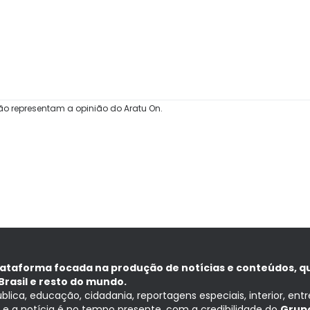
ão representam a opinião do Aratu On.
lataforma focada na produção de notícias e conteúdos, q
Brasil e resto do mundo.
ública, educação, cidadania, reportagens especiais, interior, ent
ia e a notícia é no tempo presente, com a credibilidade do
Grupo