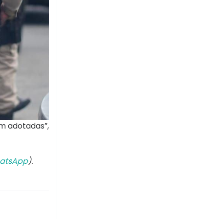
am adotadas”,
atsApp
).