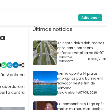
Adicionar
Últimas notícias
da
Acidente deixa dois mortos
após carro bater em
defensa metálica na BR-101
Trânsito e
07/08/2026
Transporte
Inema aponta 14 praias
hão Apolo na
impróprias para banho em
Salvador neste fim de
do abordaram
semana
berto contra
Meio Ambiente
07/08/2026
Ex-companheiro foge após
matar mulher, mas acaba