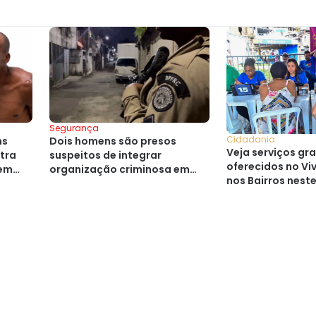
Segurança
Cidadania
ns
Dois homens são presos
Veja serviços gr
tra
suspeitos de integrar
oferecidos no Vi
 em
organização criminosa em
nos Bairros nest
Cajazeiras