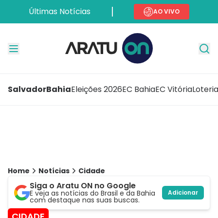
Últimas Notícias
AO VIVO
Salvador
Bahia
Eleições 2026
EC Bahia
EC Vitória
Loteri
Home
Notícias
Cidade
Siga o Aratu ON no Google
E veja as notícias do Brasil e da Bahia
Adicionar
com destaque nas suas buscas.
CIDADE