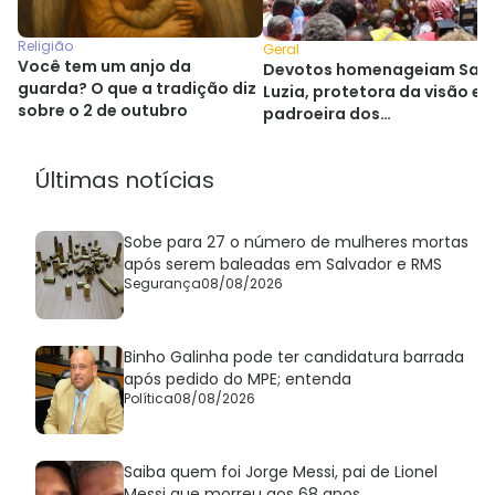
Religião
Geral
Você tem um anjo da
Devotos homenageiam San
guarda? O que a tradição diz
Luzia, protetora da visão e
sobre o 2 de outubro
padroeira dos
oftalmologistas
Últimas notícias
Sobe para 27 o número de mulheres mortas
após serem baleadas em Salvador e RMS
Segurança
08/08/2026
Binho Galinha pode ter candidatura barrada
após pedido do MPE; entenda
Política
08/08/2026
Saiba quem foi Jorge Messi, pai de Lionel
Messi que morreu aos 68 anos