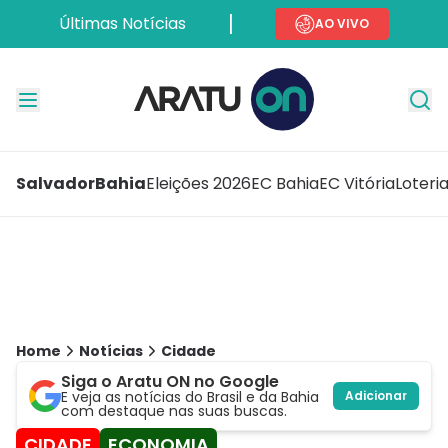
Últimas Notícias
AO VIVO
Salvador
Bahia
Eleições 2026
EC Bahia
EC Vitória
Loteri
Home
Notícias
Cidade
Siga o Aratu ON no Google
E veja as notícias do Brasil e da Bahia
Adicionar
com destaque nas suas buscas.
CIDADE
ECONOMIA