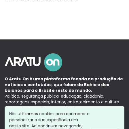
O Aratu On é uma plataforma focada na produção de
notícias e conteúdos, que falam da Bahia e dos
baianos para o Brasil e resto do mundo.
Política, segurança pública, educação, cidadania,
reportagens especiais, interior, entretenimento e cultura.
Aqui, tudo vira notícia e a notícia é no tempo presente,
com a credibilidade do
Grupo Aratu.
Nós utilizamos cookies para aprimorar e
Grupo Aratu
Política de privacidade
Anuncie conosco
personalizar a sua experiência em
nosso site. Ao continuar navegando,