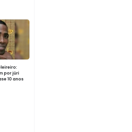
eireiro:
 por júri
ase 10 anos