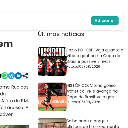
Adicionar
Últimas notícias
 em
Faz o PIX, CBF! Veja quanto o
Vitória ganhou na Copa do
Brasil e possíveis rivais
Futebol
06/08/2026
HISTÓRICO: Vitória goleia
como Rua das
Athletico-PR e avança na
da.
Copa do Brasil; veja gols
. Além da PM,
Futebol
06/08/2026
cil acesso. A
adáver.
Saiba onde e porque
clínicas de bronzeamento