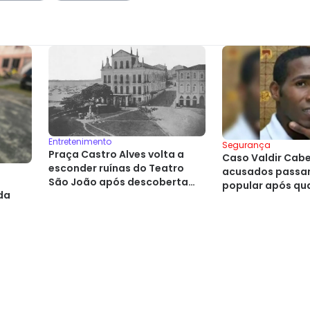
Entretenimento
Segurança
Praça Castro Alves volta a
Caso Valdir Cabel
esconder ruínas do Teatro
acusados passam
a
São João após descoberta
popular após qu
da
histórica