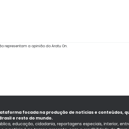
ão representam a opinião do Aratu On.
lataforma focada na produção de notícias e conteúdos, q
Brasil e resto do mundo.
ública, educação, cidadania, reportagens especiais, interior, ent