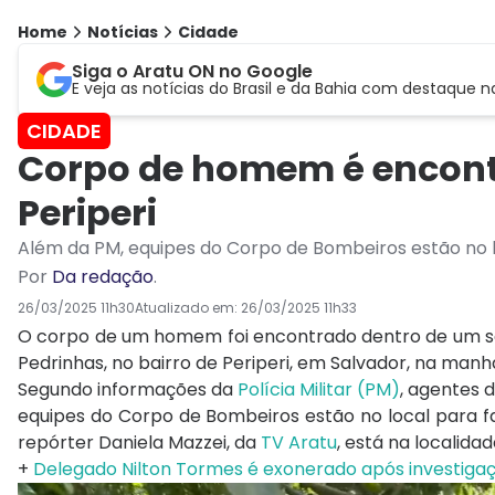
Home
Notícias
Cidade
Siga o Aratu ON no Google
E veja as notícias do Brasil e da Bahia com destaque n
CIDADE
Corpo de homem é encont
Periperi
Além da PM, equipes do Corpo de Bombeiros estão no l
Por
Da redação
.
26/03/2025 11h30
Atualizado em:
26/03/2025 11h33
O corpo de um homem foi encontrado dentro de um s
Pedrinhas, no bairro de Periperi, em Salvador, na manhã
Segundo informações da
Polícia Militar (PM)
, agentes 
equipes do Corpo de Bombeiros estão no local para fa
repórter Daniela Mazzei, da
TV Aratu
, está na localida
+
Delegado Nilton Tormes é exonerado após investigaç