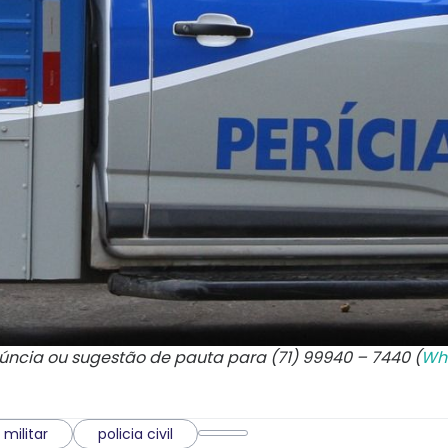
núncia ou sugestão de pauta para (71) 99940 – 7440 (
Wh
 militar
policia civil