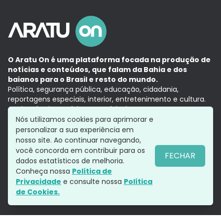
O Aratu On é uma plataforma focada na produção de
notícias e conteúdos, que falam da Bahia e dos
baianos para o Brasil e resto do mundo.
Política, segurança pública, educação, cidadania,
reportagens especiais, interior, entretenimento e cultura.
Aqui, tudo vira notícia e a notícia é no tempo presente,
com a credibilidade do
Grupo Aratu.
Nós utilizamos cookies para aprimorar e
Grupo Aratu
Política de privacidade
Anuncie conosco
personalizar a sua experiência em
nosso site. Ao continuar navegando,
você concorda em contribuir para os
FECHAR
dados estatísticos de melhoria.
Siga-nos
Conheça nossa
Política de
Privacidade
e consulte nossa
Política
de Cookies.