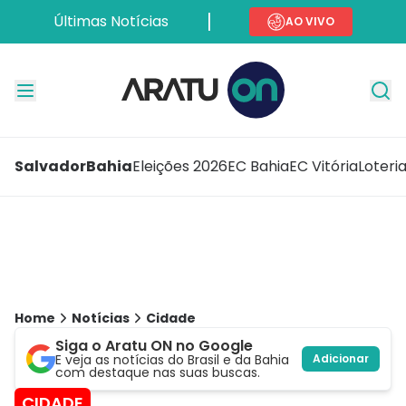
Últimas Notícias
AO VIVO
Salvador
Bahia
Eleições 2026
EC Bahia
EC Vitória
Loteri
Home
Notícias
Cidade
Siga o Aratu ON no Google
E veja as notícias do Brasil e da Bahia
Adicionar
com destaque nas suas buscas.
CIDADE