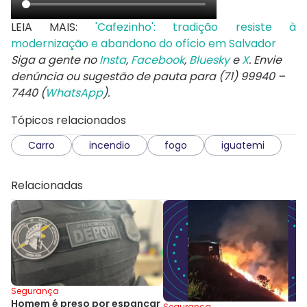
LEIA MAIS:
'Cafezinho': tradição resiste à
modernização e abandono do ofício em Salvador
Siga a gente no
Insta
,
Facebook
,
Bluesky
e
X
. Envie
denúncia ou sugestão de pauta para (71) 99940 –
7440 (
WhatsApp
).
Tópicos relacionados
Carro
incendio
fogo
iguatemi
Relacionadas
Segurança
Homem é preso por espancar
Segurança