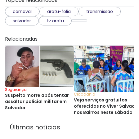
Tópicos relacionados
carnaval
aratu-folia
transmissao
salvador
tv aratu
Relacionadas
Segurança
Cidadania
Suspeito morre após tentar
Veja serviços gratuitos
assaltar policial militar em
oferecidos no Viver Salvado
Salvador
nos Bairros neste sábado
Últimas notícias