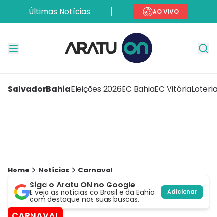
Últimas Notícias
AO VIVO
Salvador
Bahia
Eleições 2026
EC Bahia
EC Vitória
Loteri
Home
Notícias
Carnaval
Siga o Aratu ON no Google
E veja as notícias do Brasil e da Bahia
Adicionar
com destaque nas suas buscas.
CARNAVAL