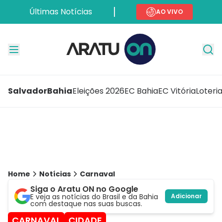
Últimas Notícias
AO VIVO
Salvador
Bahia
Eleições 2026
EC Bahia
EC Vitória
Loteri
Home
Notícias
Carnaval
Siga o Aratu ON no Google
E veja as notícias do Brasil e da Bahia
Adicionar
com destaque nas suas buscas.
CARNAVAL
CIDADE