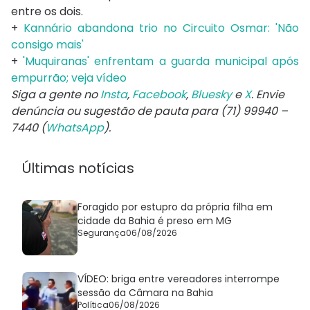
entre os dois.
+
Kannário abandona trio no Circuito Osmar: 'Não
consigo mais'
+
'Muquiranas' enfrentam a guarda municipal após
empurrão; veja vídeo
Siga a gente no
Insta
,
Facebook
,
Bluesky
e
X
. Envie
denúncia ou sugestão de pauta para (71) 99940 –
7440 (
WhatsApp
).
Últimas notícias
Foragido por estupro da própria filha em
cidade da Bahia é preso em MG
Segurança
06/08/2026
VÍDEO: briga entre vereadores interrompe
sessão da Câmara na Bahia
Política
06/08/2026