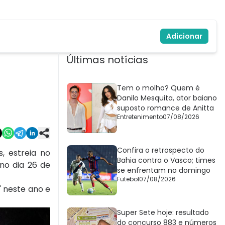
Adicionar
Últimas notícias
Tem o molho? Quem é
Danilo Mesquita, ator baiano
suposto romance de Anitta
Entretenimento
07/08/2026
Confira o retrospecto do
, estreia no
Bahia contra o Vasco; times
no dia 26 de
se enfrentam no domingo
Futebol
07/08/2026
" neste ano e
Super Sete hoje: resultado
do concurso 883 e números