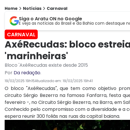
Home
Notícias
Carnaval
Siga o Aratu ON no Google
E veja as notícias do Brasil e da Bahia com destaque n
CARNAVAL
AxéRecudas: bloco estrei
'marinheiras'
Bloco 'AxéRecudas existe desde 2015
Por
Da redação
.
19/02/2025 19h15
Atualizado em:
19/02/2025 19h41
O bloco "AxéRecudas", que tem como objetivo prom
circuito Sérgio Bezerra na famosa Fanfarra, festa q
fevereiro -, no Circuito Sérgio Bezerra, na Barra, em Sa
Conhecido pelo compromisso com a diversidade e a cel
espera reunir 300 foliãs nas ruas da capital baiana.