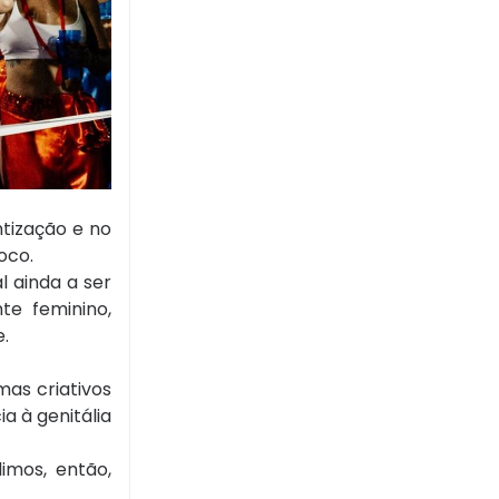
tização e no
oco.
l ainda a ser
te feminino,
.
as criativos
a à genitália
imos, então,