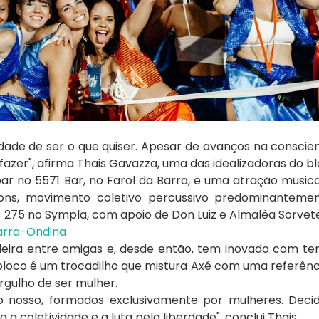
ade de ser o que quiser. Apesar de avanços na conscien
azer", afirma Thais Gavazza, uma das idealizadoras do bl
ar no 5571 Bar, no Farol da Barra, e uma atração musica
Sons, movimento coletivo percussivo predominantemen
 275 no Sympla, com apoio de Don Luiz e Almaléa Sorvete
Barra-Ondina
eira entre amigas e, desde então, tem inovado com tem
 bloco é um trocadilho que mistura Axé com uma referênci
rgulho de ser mulher.
osso, formados exclusivamente por mulheres. Decid
 a coletividade e a luta pela liberdade", conclui Thais.