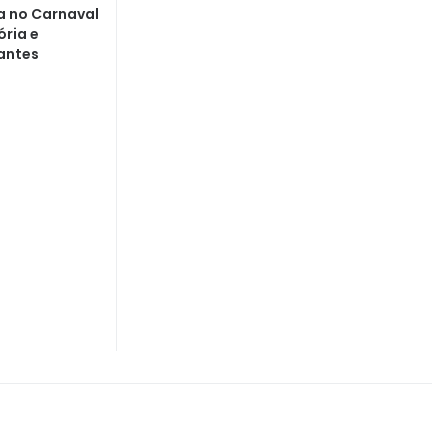
 no Carnaval
ória e
antes