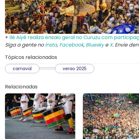
+
Ilê Aiyê realiza ensaio geral no Curuzu com particip
Siga a gente no
Insta
,
Facebook
,
Bluesky
e
X
. Envie de
Tópicos relacionados
carnaval
verao 2025
Relacionadas