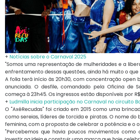
+
Notícias sobre o Carnaval 2025
"Somos uma representação de mulheridades e a liberd
enfrentamento dessas questões, ainda há muito o que f
A folia terá início às 20h30, com concentração open b
anunciada. O desfile, comandado pela Oficina de 
começa à 23h45. Os ingressos estão disponíveis por R$
+
Ludmilla inicia participação no Carnaval no circuito 
O "AxéRecudas" foi criado em 2015 como uma brincad
como sereias, líderes de torcida e piratas. O nome do
feminina, com a proposta de celebrar a potência e o o
"Percebemos que havia poucos movimentos como o n
investir na ideia e construir uma marca que hoje celebra